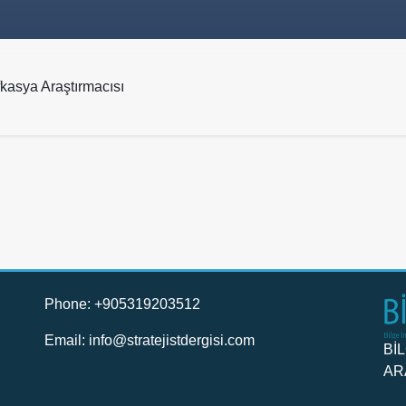
kasya Araştırmacısı
Phone: +905319203512
Email:
info@stratejistdergisi.com
Bİ
AR